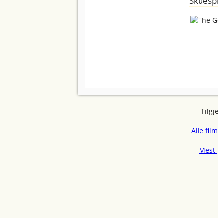
Skuespi
Tilgj
Alle fil
Mest