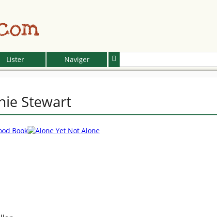
.com
Lister
Naviger
nie Stewart