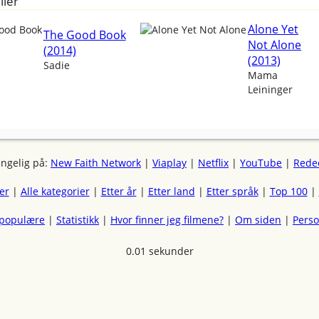
ller
Alone Yet
The Good Book
Not Alone
(2014)
(2013)
Sadie
Mama
Leininger
engelig på:
New Faith Network
|
Viaplay
|
Netflix
|
YouTube
|
Rede
mer
|
Alle kategorier
|
Etter år
|
Etter land
|
Etter språk
|
Top 100
|
 populære
|
Statistikk
|
Hvor finner jeg filmene?
|
Om siden
|
Pers
0.01 sekunder