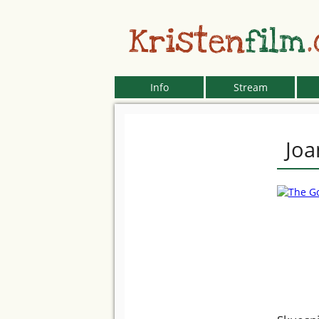
Kristen
film
Info
Stream
Joa