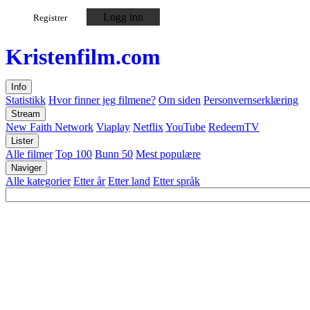
Logg inn
Registrer
Kristen
film
.com
Info
Statistikk
Hvor finner jeg filmene?
Om siden
Personvernserklæring
Stream
New Faith Network
Viaplay
Netflix
YouTube
RedeemTV
Lister
Alle filmer
Top 100
Bunn 50
Mest populære
Naviger
Alle kategorier
Etter år
Etter land
Etter språk