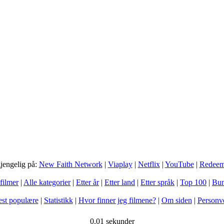
gjengelig på:
New Faith Network
|
Viaplay
|
Netflix
|
YouTube
|
Redee
filmer
|
Alle kategorier
|
Etter år
|
Etter land
|
Etter språk
|
Top 100
|
Bun
st populære
|
Statistikk
|
Hvor finner jeg filmene?
|
Om siden
|
Personv
0.01 sekunder