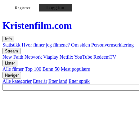
Logg inn
Registrer
Kristen
film
.com
Info
Statistikk
Hvor finner jeg filmene?
Om siden
Personvernserklæring
Stream
New Faith Network
Viaplay
Netflix
YouTube
RedeemTV
Lister
Alle filmer
Top 100
Bunn 50
Mest populære
Naviger
Alle kategorier
Etter år
Etter land
Etter språk