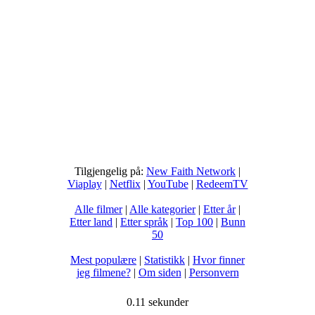
Tilgjengelig på:
New Faith Network
|
Viaplay
|
Netflix
|
YouTube
|
RedeemTV
Alle filmer
|
Alle kategorier
|
Etter år
|
Etter land
|
Etter språk
|
Top 100
|
Bunn
50
Mest populære
|
Statistikk
|
Hvor finner
jeg filmene?
|
Om siden
|
Personvern
0.11 sekunder