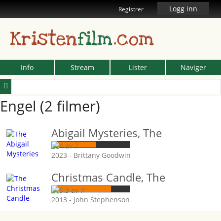
Logg inn
Registrer
Kristen
film
.com
Info
Stream
Lister
Naviger
Engel (2 filmer)
Abigail Mysteries, The
2023 - Brittany Goodwin
Christmas Candle, The
2013 - John Stephenson