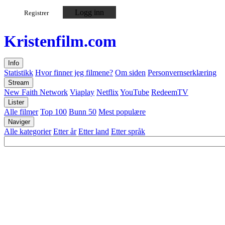
Logg inn
Registrer
Kristen
film
.com
Info
Statistikk
Hvor finner jeg filmene?
Om siden
Personvernserklæring
Stream
New Faith Network
Viaplay
Netflix
YouTube
RedeemTV
Lister
Alle filmer
Top 100
Bunn 50
Mest populære
Naviger
Alle kategorier
Etter år
Etter land
Etter språk