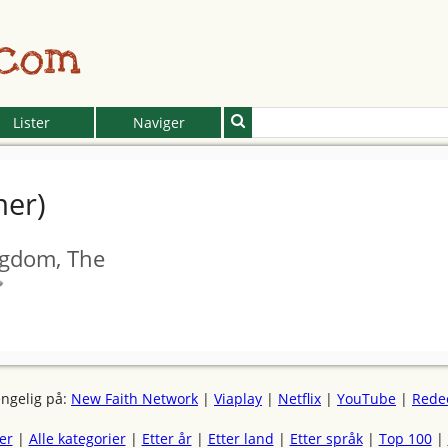
.com
Lister
Naviger
mer)
ngdom, The
engelig på:
New Faith Network
|
Viaplay
|
Netflix
|
YouTube
|
Rede
mer
|
Alle kategorier
|
Etter år
|
Etter land
|
Etter språk
|
Top 100
|