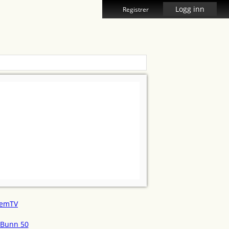
Logg inn
Registrer
emTV
Bunn 50