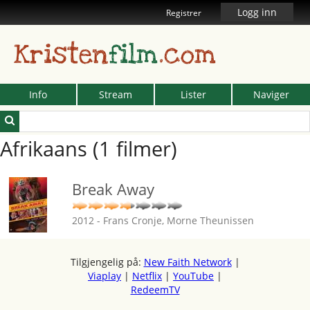
Logg inn
Registrer
Kristen
film
.com
Info
Stream
Lister
Naviger
Afrikaans (1 filmer)
Break Away
2012 - Frans Cronje, Morne Theunissen
Tilgjengelig på:
New Faith Network
|
Viaplay
|
Netflix
|
YouTube
|
RedeemTV