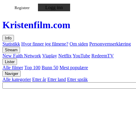
Logg inn
Registrer
Kristen
film
.com
Info
Statistikk
Hvor finner jeg filmene?
Om siden
Personvernserklæring
Stream
New Faith Network
Viaplay
Netflix
YouTube
RedeemTV
Lister
Alle filmer
Top 100
Bunn 50
Mest populære
Naviger
Alle kategorier
Etter år
Etter land
Etter språk