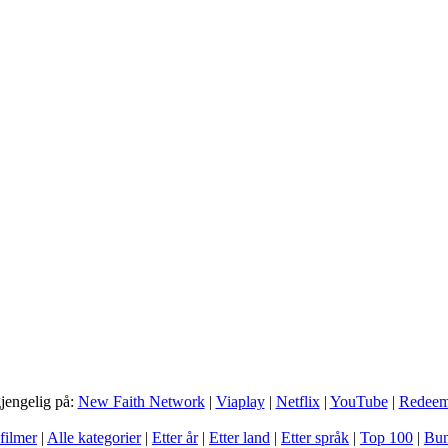
gjengelig på:
New Faith Network
|
Viaplay
|
Netflix
|
YouTube
|
Redee
filmer
|
Alle kategorier
|
Etter år
|
Etter land
|
Etter språk
|
Top 100
|
Bun