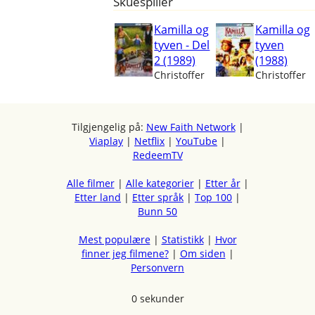
Skuespiller
Kamilla og
Kamilla og
tyven - Del
tyven
2 (1989)
(1988)
Christoffer
Christoffer
Tilgjengelig på:
New Faith Network
|
Viaplay
|
Netflix
|
YouTube
|
RedeemTV
Alle filmer
|
Alle kategorier
|
Etter år
|
Etter land
|
Etter språk
|
Top 100
|
Bunn 50
Mest populære
|
Statistikk
|
Hvor
finner jeg filmene?
|
Om siden
|
Personvern
0 sekunder