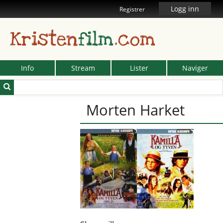
Logg inn
Registrer
Kristen
film
.com
Info
Stream
Lister
Naviger
Morten Harket