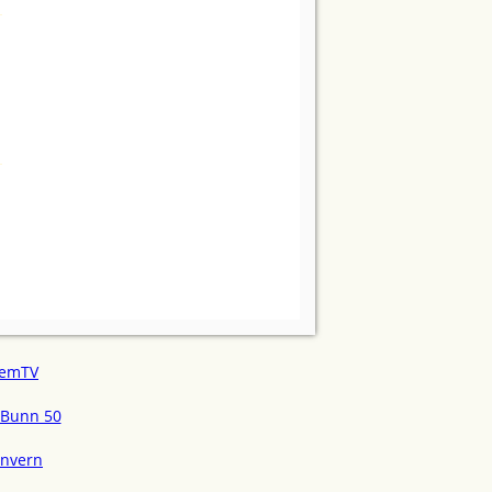
emTV
Bunn 50
onvern