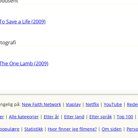
odusent
To Save a Life (2009)
tografi
The One Lamb (2009)
engelig på:
New Faith Network
|
Viaplay
|
Netflix
|
YouTube
|
Rede
mer
|
Alle kategorier
|
Etter år
|
Etter land
|
Etter språk
|
Top 100
|
 populære
|
Statistikk
|
Hvor finner jeg filmene?
|
Om siden
|
Pers