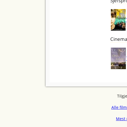
Sjefspr
Cinema
Tilgj
Alle fil
Mest