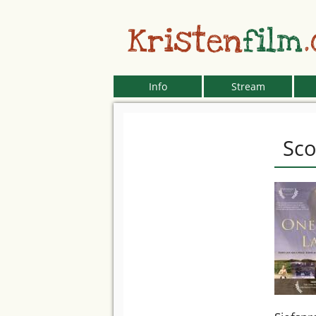
Kristen
film
Info
Stream
Sco