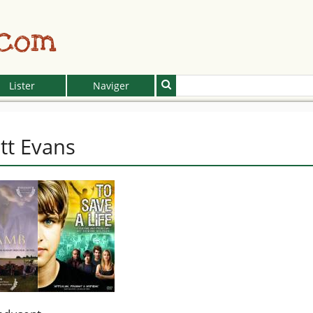
.com
Lister
Naviger
tt Evans