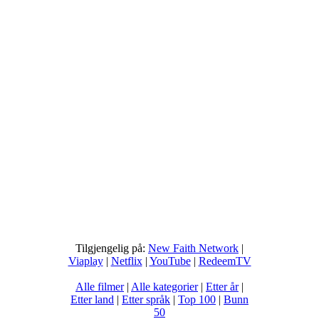
Tilgjengelig på:
New Faith Network
|
Viaplay
|
Netflix
|
YouTube
|
RedeemTV
Alle filmer
|
Alle kategorier
|
Etter år
|
Etter land
|
Etter språk
|
Top 100
|
Bunn
50