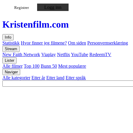
Logg inn
Registrer
Kristen
film
.com
Info
Statistikk
Hvor finner jeg filmene?
Om siden
Personvernserklæring
Stream
New Faith Network
Viaplay
Netflix
YouTube
RedeemTV
Lister
Alle filmer
Top 100
Bunn 50
Mest populære
Naviger
Alle kategorier
Etter år
Etter land
Etter språk