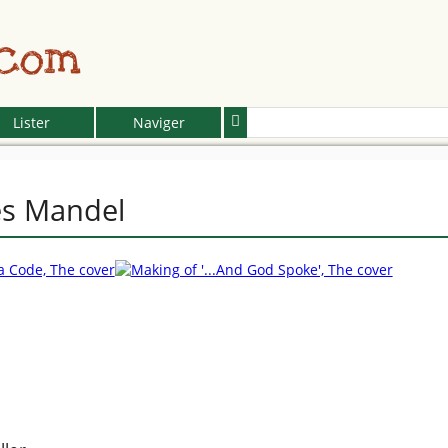
.com
Lister
Naviger
es Mandel