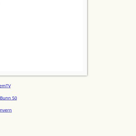
emTV
Bunn 50
onvern