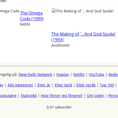
ller
The Omega
Code (1999)
Rabbi
The Making of '...And God Spoke'
(1993)
Auditioner
engelig på:
New Faith Network
|
Viaplay
|
Netflix
|
YouTube
|
Rede
mer
|
Alle kategorier
|
Etter år
|
Etter land
|
Etter språk
|
Top 100
|
 populære
|
Statistikk
|
Hvor finner jeg filmene?
|
Om siden
|
Pers
0.01 sekunder