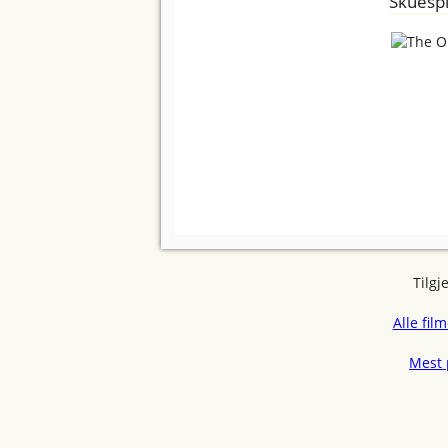
Skuespi
Tilgj
Alle fil
Mest