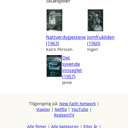
Skuespiller
Nattverdsgjestene
Jomfrukilden
(1963)
(1960)
Kairn Persson
Ingeri
Det
syvende
innseglet
(1957)
Jente
Tilgjengelig på:
New Faith Network
|
Viaplay
|
Netflix
|
YouTube
|
RedeemTV
Alle filmer
|
Alle kategorier
|
Etter år
|