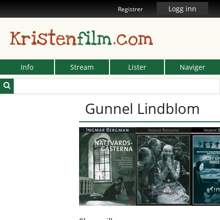
Logg inn
Registrer
Kristen
film
.com
Info
Stream
Lister
Naviger
Gunnel Lindblom