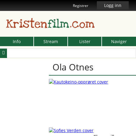
Logg inn
Registrer
Kristen
film
.com
Info
Stream
Lister
Naviger
Ola Otnes