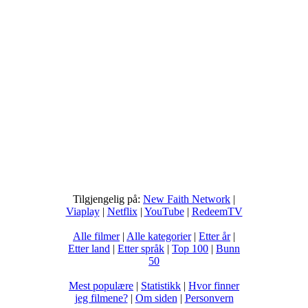
Tilgjengelig på:
New Faith Network
|
Viaplay
|
Netflix
|
YouTube
|
RedeemTV
Alle filmer
|
Alle kategorier
|
Etter år
|
Etter land
|
Etter språk
|
Top 100
|
Bunn
50
Mest populære
|
Statistikk
|
Hvor finner
jeg filmene?
|
Om siden
|
Personvern