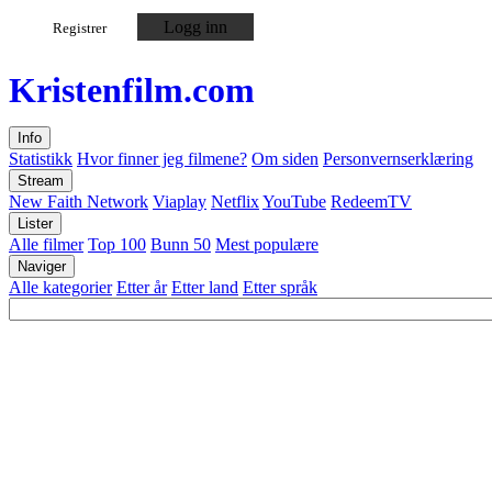
Logg inn
Registrer
Kristen
film
.com
Info
Statistikk
Hvor finner jeg filmene?
Om siden
Personvernserklæring
Stream
New Faith Network
Viaplay
Netflix
YouTube
RedeemTV
Lister
Alle filmer
Top 100
Bunn 50
Mest populære
Naviger
Alle kategorier
Etter år
Etter land
Etter språk