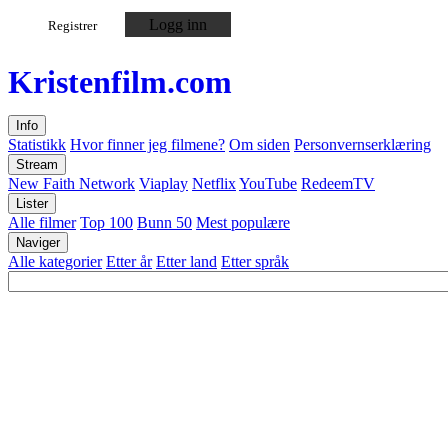
Logg inn
Registrer
Kristen
film
.com
Info
Statistikk
Hvor finner jeg filmene?
Om siden
Personvernserklæring
Stream
New Faith Network
Viaplay
Netflix
YouTube
RedeemTV
Lister
Alle filmer
Top 100
Bunn 50
Mest populære
Naviger
Alle kategorier
Etter år
Etter land
Etter språk