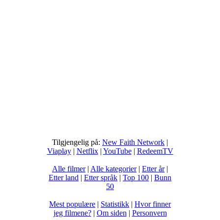
Tilgjengelig på:
New Faith Network
|
Viaplay
|
Netflix
|
YouTube
|
RedeemTV
Alle filmer
|
Alle kategorier
|
Etter år
|
Etter land
|
Etter språk
|
Top 100
|
Bunn
50
Mest populære
|
Statistikk
|
Hvor finner
jeg filmene?
|
Om siden
|
Personvern