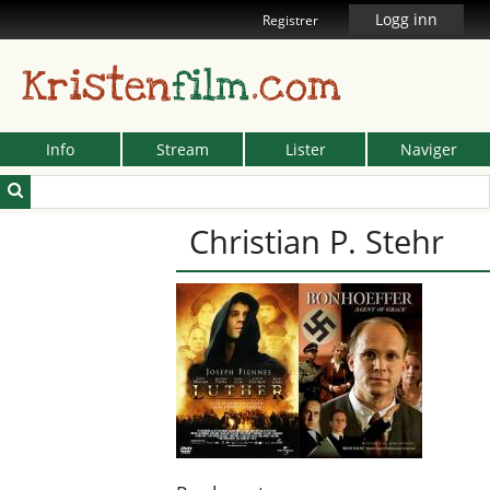
Logg inn
Registrer
Kristen
film
.com
Info
Stream
Lister
Naviger
Christian P. Stehr