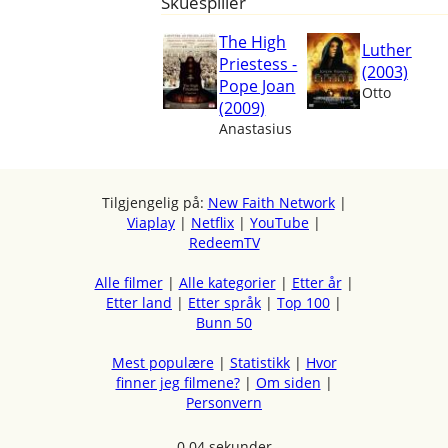
Skuespiller
The High
Luther
Priestess -
(2003)
Pope Joan
Otto
(2009)
Anastasius
Tilgjengelig på:
New Faith Network
|
Viaplay
|
Netflix
|
YouTube
|
RedeemTV
Alle filmer
|
Alle kategorier
|
Etter år
|
Etter land
|
Etter språk
|
Top 100
|
Bunn 50
Mest populære
|
Statistikk
|
Hvor
finner jeg filmene?
|
Om siden
|
Personvern
0.04 sekunder