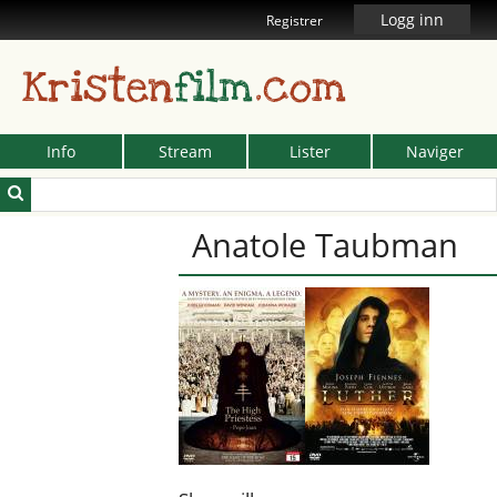
Logg inn
Registrer
Kristen
film
.com
Info
Stream
Lister
Naviger
Anatole Taubman