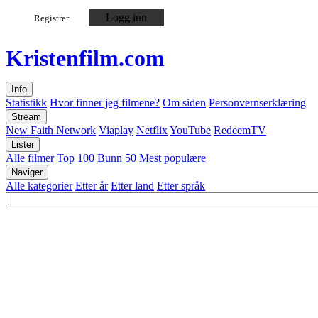
Logg inn
Registrer
Kristen
film
.com
Info
Statistikk
Hvor finner jeg filmene?
Om siden
Personvernserklæring
Stream
New Faith Network
Viaplay
Netflix
YouTube
RedeemTV
Lister
Alle filmer
Top 100
Bunn 50
Mest populære
Naviger
Alle kategorier
Etter år
Etter land
Etter språk