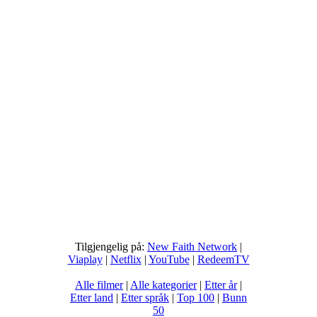
Tilgjengelig på:
New Faith Network
|
Viaplay
|
Netflix
|
YouTube
|
RedeemTV
Alle filmer
|
Alle kategorier
|
Etter år
|
Etter land
|
Etter språk
|
Top 100
|
Bunn
50