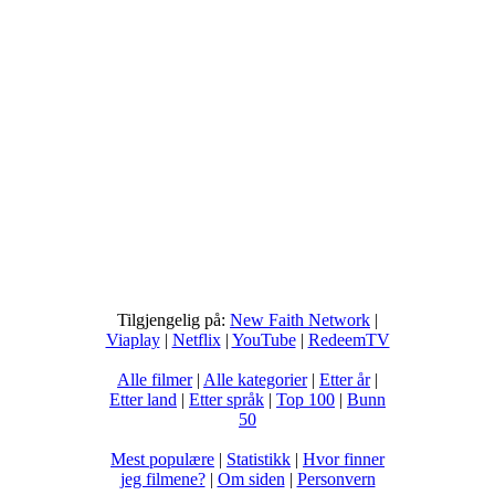
Tilgjengelig på:
New Faith Network
|
Viaplay
|
Netflix
|
YouTube
|
RedeemTV
Alle filmer
|
Alle kategorier
|
Etter år
|
Etter land
|
Etter språk
|
Top 100
|
Bunn
50
Mest populære
|
Statistikk
|
Hvor finner
jeg filmene?
|
Om siden
|
Personvern