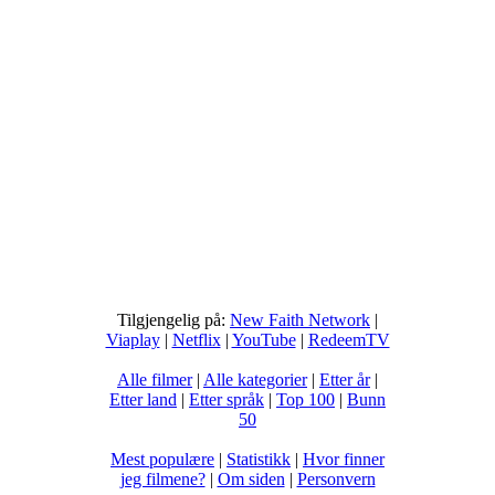
Tilgjengelig på:
New Faith Network
|
Viaplay
|
Netflix
|
YouTube
|
RedeemTV
Alle filmer
|
Alle kategorier
|
Etter år
|
Etter land
|
Etter språk
|
Top 100
|
Bunn
50
Mest populære
|
Statistikk
|
Hvor finner
jeg filmene?
|
Om siden
|
Personvern