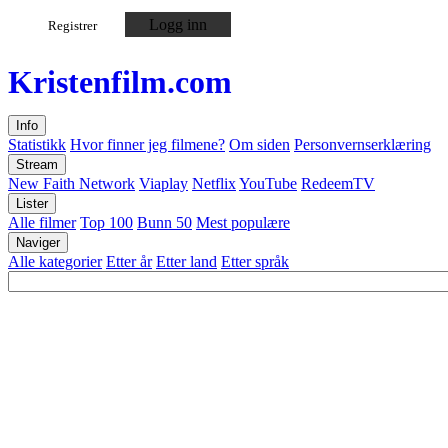
Logg inn
Registrer
Kristen
film
.com
Info
Statistikk
Hvor finner jeg filmene?
Om siden
Personvernserklæring
Stream
New Faith Network
Viaplay
Netflix
YouTube
RedeemTV
Lister
Alle filmer
Top 100
Bunn 50
Mest populære
Naviger
Alle kategorier
Etter år
Etter land
Etter språk