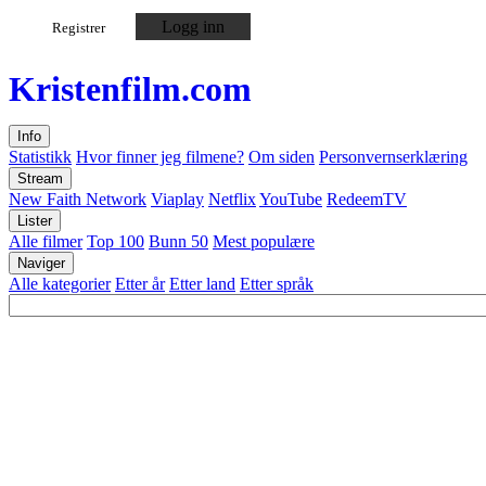
Logg inn
Registrer
Kristen
film
.com
Info
Statistikk
Hvor finner jeg filmene?
Om siden
Personvernserklæring
Stream
New Faith Network
Viaplay
Netflix
YouTube
RedeemTV
Lister
Alle filmer
Top 100
Bunn 50
Mest populære
Naviger
Alle kategorier
Etter år
Etter land
Etter språk