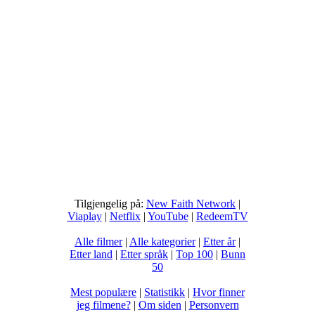
Tilgjengelig på:
New Faith Network
|
Viaplay
|
Netflix
|
YouTube
|
RedeemTV
Alle filmer
|
Alle kategorier
|
Etter år
|
Etter land
|
Etter språk
|
Top 100
|
Bunn
50
Mest populære
|
Statistikk
|
Hvor finner
jeg filmene?
|
Om siden
|
Personvern