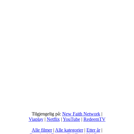
Tilgjengelig på:
New Faith Network
|
Viaplay
|
Netflix
|
YouTube
|
RedeemTV
Alle filmer
|
Alle kategorier
|
Etter år
|