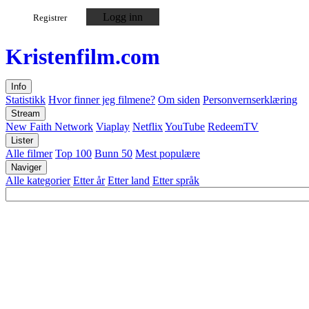
Logg inn
Registrer
Kristen
film
.com
Info
Statistikk
Hvor finner jeg filmene?
Om siden
Personvernserklæring
Stream
New Faith Network
Viaplay
Netflix
YouTube
RedeemTV
Lister
Alle filmer
Top 100
Bunn 50
Mest populære
Naviger
Alle kategorier
Etter år
Etter land
Etter språk