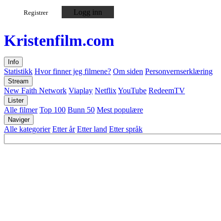
Logg inn
Registrer
Kristen
film
.com
Info
Statistikk
Hvor finner jeg filmene?
Om siden
Personvernserklæring
Stream
New Faith Network
Viaplay
Netflix
YouTube
RedeemTV
Lister
Alle filmer
Top 100
Bunn 50
Mest populære
Naviger
Alle kategorier
Etter år
Etter land
Etter språk