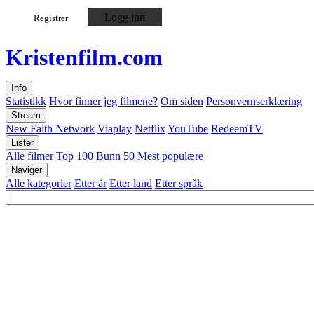
Logg inn
Registrer
Kristen
film
.com
Info
Statistikk
Hvor finner jeg filmene?
Om siden
Personvernserklæring
Stream
New Faith Network
Viaplay
Netflix
YouTube
RedeemTV
Lister
Alle filmer
Top 100
Bunn 50
Mest populære
Naviger
Alle kategorier
Etter år
Etter land
Etter språk