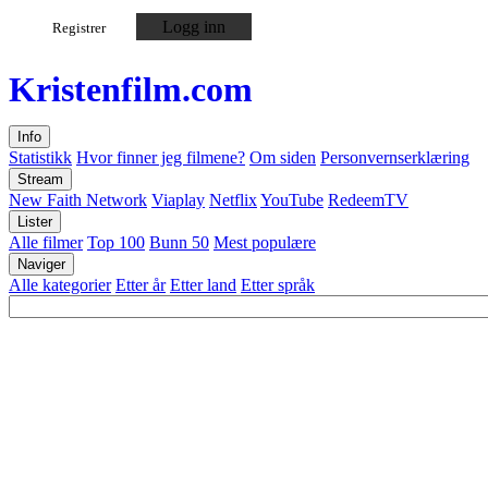
Logg inn
Registrer
Kristen
film
.com
Info
Statistikk
Hvor finner jeg filmene?
Om siden
Personvernserklæring
Stream
New Faith Network
Viaplay
Netflix
YouTube
RedeemTV
Lister
Alle filmer
Top 100
Bunn 50
Mest populære
Naviger
Alle kategorier
Etter år
Etter land
Etter språk