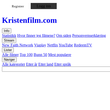
Logg inn
Registrer
Kristen
film
.com
Info
Statistikk
Hvor finner jeg filmene?
Om siden
Personvernserklæring
Stream
New Faith Network
Viaplay
Netflix
YouTube
RedeemTV
Lister
Alle filmer
Top 100
Bunn 50
Mest populære
Naviger
Alle kategorier
Etter år
Etter land
Etter språk