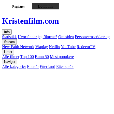
Logg inn
Registrer
Kristen
film
.com
Info
Statistikk
Hvor finner jeg filmene?
Om siden
Personvernserklæring
Stream
New Faith Network
Viaplay
Netflix
YouTube
RedeemTV
Lister
Alle filmer
Top 100
Bunn 50
Mest populære
Naviger
Alle kategorier
Etter år
Etter land
Etter språk