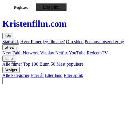
Logg inn
Registrer
Kristen
film
.com
Info
Statistikk
Hvor finner jeg filmene?
Om siden
Personvernserklæring
Stream
New Faith Network
Viaplay
Netflix
YouTube
RedeemTV
Lister
Alle filmer
Top 100
Bunn 50
Mest populære
Naviger
Alle kategorier
Etter år
Etter land
Etter språk