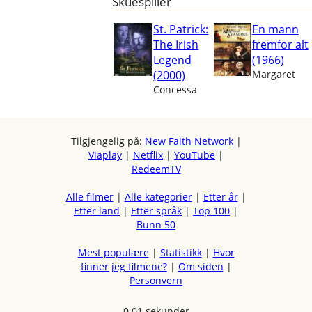
Skuespiller
St. Patrick:
En mann
The Irish
fremfor alt
Legend
(1966)
(2000)
Margaret
Concessa
Tilgjengelig på:
New Faith Network
|
Viaplay
|
Netflix
|
YouTube
|
RedeemTV
Alle filmer
|
Alle kategorier
|
Etter år
|
Etter land
|
Etter språk
|
Top 100
|
Bunn 50
Mest populære
|
Statistikk
|
Hvor
finner jeg filmene?
|
Om siden
|
Personvern
0.01 sekunder