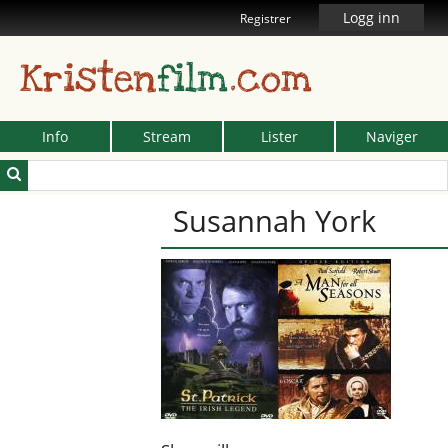
Logg inn
Registrer
Kristen
film
.com
Info
Stream
Lister
Naviger
Susannah York