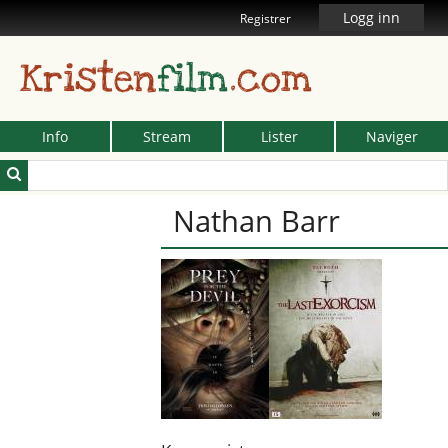
Logg inn
Registrer
Kristen
film
.com
Info
Stream
Lister
Naviger
Nathan Barr