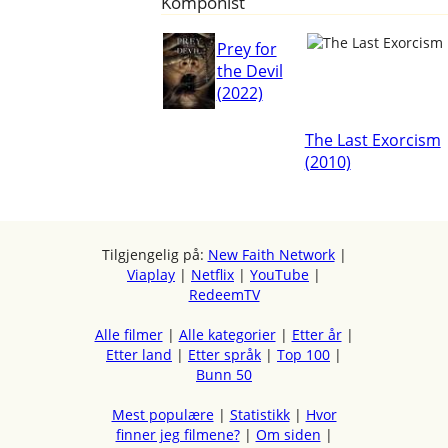
Komponist
Prey for
the Devil
(2022)
The Last Exorcism
(2010)
Tilgjengelig på:
New Faith Network
|
Viaplay
|
Netflix
|
YouTube
|
RedeemTV
Alle filmer
|
Alle kategorier
|
Etter år
|
Etter land
|
Etter språk
|
Top 100
|
Bunn 50
Mest populære
|
Statistikk
|
Hvor
finner jeg filmene?
|
Om siden
|