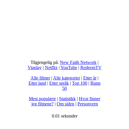
Tilgjengelig på:
New Faith Network
|
Viaplay
|
Netflix
|
YouTube
|
RedeemTV
Alle filmer
|
Alle kategorier
|
Etter år
|
Etter land
|
Etter språk
|
Top 100
|
Bunn
50
Mest populære
|
Statistikk
|
Hvor finner
jeg filmene?
|
Om siden
|
Personvern
0.01 sekunder