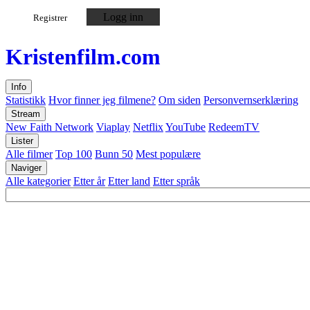
Logg inn
Registrer
Kristen
film
.com
Info
Statistikk
Hvor finner jeg filmene?
Om siden
Personvernserklæring
Stream
New Faith Network
Viaplay
Netflix
YouTube
RedeemTV
Lister
Alle filmer
Top 100
Bunn 50
Mest populære
Naviger
Alle kategorier
Etter år
Etter land
Etter språk