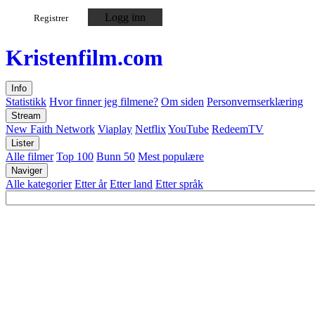
Logg inn
Registrer
Kristen
film
.com
Info
Statistikk
Hvor finner jeg filmene?
Om siden
Personvernserklæring
Stream
New Faith Network
Viaplay
Netflix
YouTube
RedeemTV
Lister
Alle filmer
Top 100
Bunn 50
Mest populære
Naviger
Alle kategorier
Etter år
Etter land
Etter språk