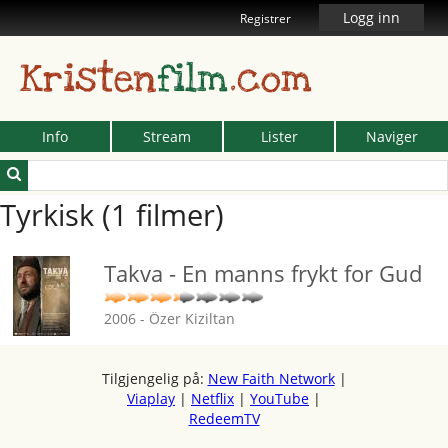
Logg inn
Registrer
Kristen
film
.com
Info
Stream
Lister
Naviger
Tyrkisk (1 filmer)
Takva - En manns frykt for Gud
2006 - Özer Kiziltan
Tilgjengelig på:
New Faith Network
|
Viaplay
|
Netflix
|
YouTube
|
RedeemTV