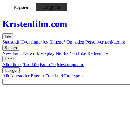
Logg inn
Registrer
Kristen
film
.com
Info
Statistikk
Hvor finner jeg filmene?
Om siden
Personvernserklæring
Stream
New Faith Network
Viaplay
Netflix
YouTube
RedeemTV
Lister
Alle filmer
Top 100
Bunn 50
Mest populære
Naviger
Alle kategorier
Etter år
Etter land
Etter språk