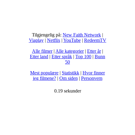
Tilgjengelig på:
New Faith Network
|
Viaplay
|
Netflix
|
YouTube
|
RedeemTV
Alle filmer
|
Alle kategorier
|
Etter år
|
Etter land
|
Etter språk
|
Top 100
|
Bunn
50
Mest populære
|
Statistikk
|
Hvor finner
jeg filmene?
|
Om siden
|
Personvern
0.19 sekunder