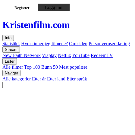
Logg inn
Registrer
Kristen
film
.com
Info
Statistikk
Hvor finner jeg filmene?
Om siden
Personvernserklæring
Stream
New Faith Network
Viaplay
Netflix
YouTube
RedeemTV
Lister
Alle filmer
Top 100
Bunn 50
Mest populære
Naviger
Alle kategorier
Etter år
Etter land
Etter språk