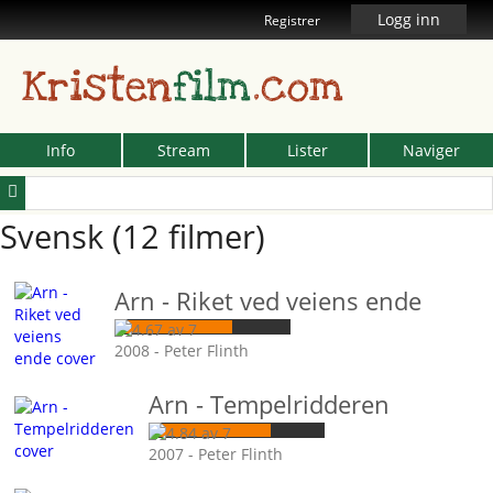
Logg inn
Registrer
Kristen
film
.com
Info
Stream
Lister
Naviger
Svensk (12 filmer)
Arn - Riket ved veiens ende
2008 - Peter Flinth
Arn - Tempelridderen
2007 - Peter Flinth