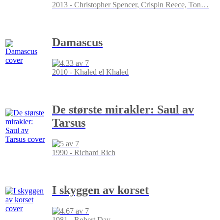
2013 - Christopher Spencer, Crispin Reece, Ton
…
Damascus
2010 - Khaled el Khaled
De største mirakler: Saul av
Tarsus
1990 - Richard Rich
I skyggen av korset
1981 - Robert Day