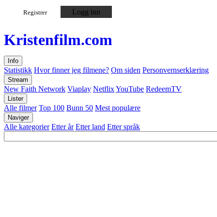
Logg inn
Registrer
Kristen
film
.com
Info
Statistikk
Hvor finner jeg filmene?
Om siden
Personvernserklæring
Stream
New Faith Network
Viaplay
Netflix
YouTube
RedeemTV
Lister
Alle filmer
Top 100
Bunn 50
Mest populære
Naviger
Alle kategorier
Etter år
Etter land
Etter språk