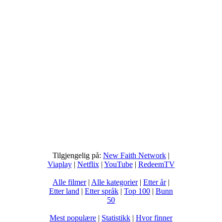
Tilgjengelig på:
New Faith Network
|
Viaplay
|
Netflix
|
YouTube
|
RedeemTV
Alle filmer
|
Alle kategorier
|
Etter år
|
Etter land
|
Etter språk
|
Top 100
|
Bunn
50
Mest populære
|
Statistikk
|
Hvor finner