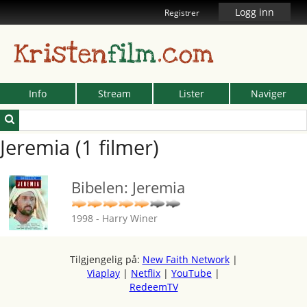
Logg inn
Registrer
Kristen
film
.com
Info
Stream
Lister
Naviger
Jeremia (1 filmer)
Bibelen: Jeremia
1998 - Harry Winer
Tilgjengelig på:
New Faith Network
|
Viaplay
|
Netflix
|
YouTube
|
RedeemTV