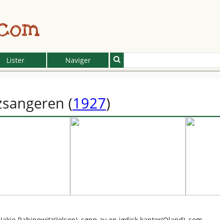
.com
Lister
Naviger
zsangeren
(
1927
)
 Jakie Rabinowitz(Jolson), sønn av en jødisk kantor(Oland), som