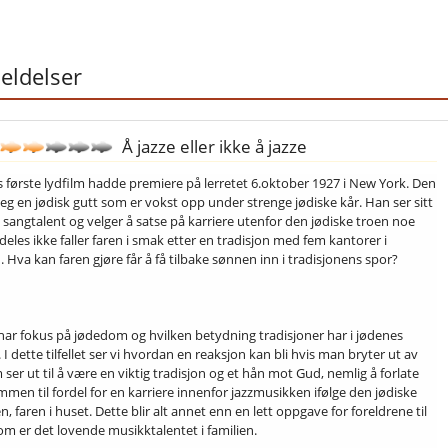
ldelser
Å jazze eller ikke å jazze
 første lydfilm hadde premiere på lerretet 6.oktober 1927 i New York. Den
seg en jødisk gutt som er vokst opp under strenge jødiske kår. Han ser sitt
e sangtalent og velger å satse på karriere utenfor den jødiske troen noe
deles ikke faller faren i smak etter en tradisjon med fem kantorer i
. Hva kan faren gjøre får å få tilbake sønnen inn i tradisjonens spor?
har fokus på jødedom og hvilken betydning tradisjoner har i jødenes
. I dette tilfellet ser vi hvordan en reaksjon kan bli hvis man bryter ut av
ser ut til å være en viktig tradisjon og et hån mot Gud, nemlig å forlate
men til fordel for en karriere innenfor jazzmusikken ifølge den jødiske
, faren i huset. Dette blir alt annet enn en lett oppgave for foreldrene til
som er det lovende musikktalentet i familien.