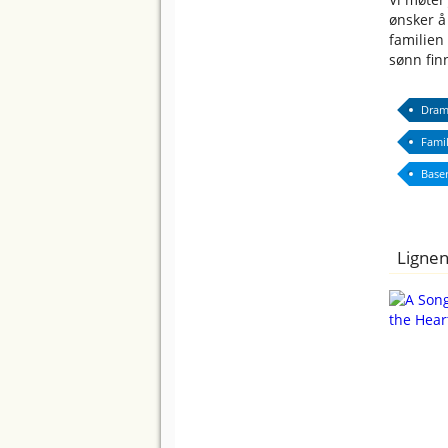
ønsker å 
familien 
sønn finn
Dram
Famil
Baser
Lignen