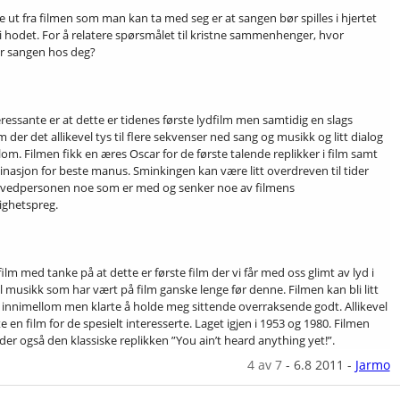
e ut fra filmen som man kan ta med seg er at sangen bør spilles i hjertet
 i hodet. For å relatere spørsmålet til kristne sammenhenger, hvor
r sangen hos deg?
eressante er at dette er tidenes første lydfilm men samtidig en slags
 der det allikevel tys til flere sekvenser ned sang og musikk og litt dialog
om. Filmen fikk en æres Oscar for de første talende replikker i film samt
nasjon for beste manus. Sminkingen kan være litt overdreven til tider
vedpersonen noe som er med og senker noe av filmens
ighetspreg.
film med tanke på at dette er første film der vi får med oss glimt av lyd i
til musikk som har vært på film ganske lenge før denne. Filmen kan bli litt
g innimellom men klarte å holde meg sittende overraksende godt. Allikevel
te en film for de spesielt interesserte. Laget igjen i 1953 og 1980. Filmen
der også den klassiske replikken ”You ain’t heard anything yet!”.
4
av 7
-
6.8 2011
-
Jarmo