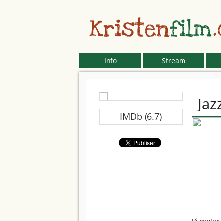
Kristen
film
Info
Stream
Jaz
IMDb (6.7)
Vi møter