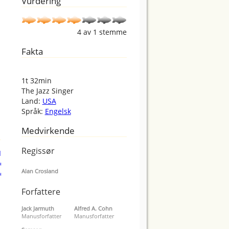
Vurdering
4
av
1
stemme
Fakta
1t 32min
The Jazz Singer
Land:
USA
Språk:
Engelsk
Medvirkende
Regissør
Alan Crosland
Forfattere
Jack Jarmuth
Alfred A. Cohn
Manusforfatter
Manusforfatter