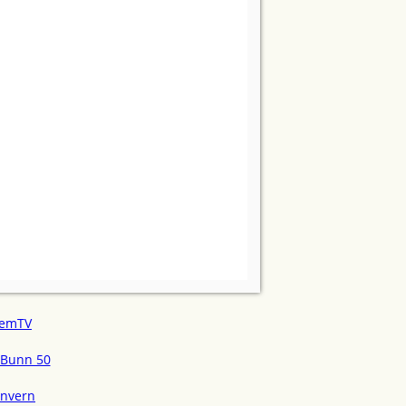
emTV
Bunn 50
onvern