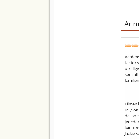
Anme
Verdens
tar for 
utrolig
som all 
familien
Filmen 
religion
det som 
jødedom
kantoren
Jackie 