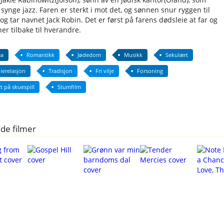
synge jazz. Faren er sterkt i mot det, og sønnen snur ryggen til
og tar navnet Jack Robin. Det er først på farens dødsleie at far og
er tilbake til hverandre.
a
Romantikk
Jødedom
Musikk
Sekulært
ierelasjon
Tradisjon
Fri vilje
Forsoning
t på skuespill
Stumfilm
de filmer