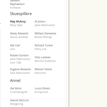
Samson
Raphaelson
Forfatter
Skuespillere
May McAvoy
Al Jolson
Mary Dale
Jakie Rabinowitz
Neely Edwards
William Demarest
Danse direktør
Buster Billings
Nat Carr
Richard Tucker
Levi
Harry Lee
Robert Gordon
Otto Lederer
Jakie Rabinowitz
Moisha Yudelson
som 13år
Eugenie Besserer
Warner Oland
Sara Rabinowitz
Kantoren
Annet
Hal Mohr
Louis Silvers
Cinematografi
Komponist
Harold McCord
Redigering