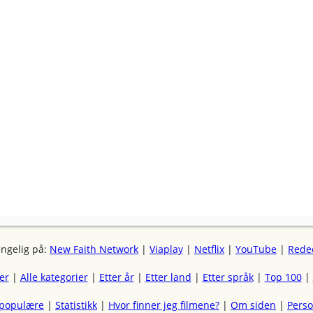
engelig på:
New Faith Network
|
Viaplay
|
Netflix
|
YouTube
|
Rede
mer
|
Alle kategorier
|
Etter år
|
Etter land
|
Etter språk
|
Top 100
|
 populære
|
Statistikk
|
Hvor finner jeg filmene?
|
Om siden
|
Pers