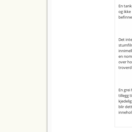
En tank
og ikke
befinne
Det int
stumfilm
innimell
en nomi
over ho
troverd
En grei 
tillegg 
kjedeli
blir det
innehol