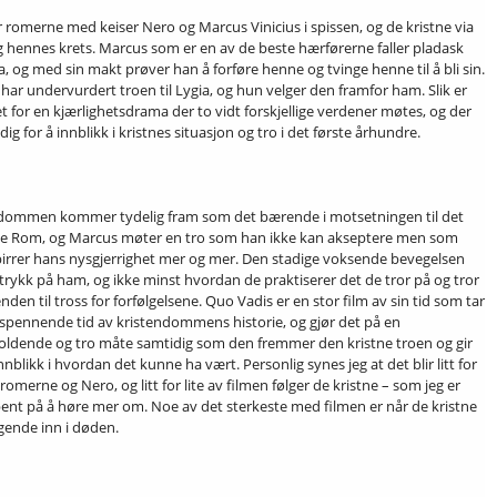
er romerne med keiser Nero og Marcus Vinicius i spissen, og de kristne via
g hennes krets. Marcus som er en av de beste hærførerne faller pladask
a, og med sin makt prøver han å forføre henne og tvinge henne til å bli sin.
har undervurdert troen til Lygia, og hun velger den framfor ham. Slik er
et for en kjærlighetsdrama der to vidt forskjellige verdener møtes, og der
dig for å innblikk i kristnes situasjon og tro i det første århundre.
dommen kommer tydelig fram som det bærende i motsetningen til det
e Rom, og Marcus møter en tro som han ikke kan akseptere men som
 pirrer hans nysgjerrighet mer og mer. Den stadige voksende bevegelsen
ntrykk på ham, og ikke minst hvordan de praktiserer det de tror på og tror
 enden til tross for forfølgelsene. Quo Vadis er en stor film av sin tid som tar
spennende tid av kristendommens historie, og gjør det på en
ldende og tro måte samtidig som den fremmer den kristne troen og gir
innblikk i hvordan det kunne ha vært. Personlig synes jeg at det blir litt for
omerne og Nero, og litt for lite av filmen følger de kristne – som jeg er
ent på å høre mer om. Noe av det sterkeste med filmen er når de kristne
gende inn i døden.