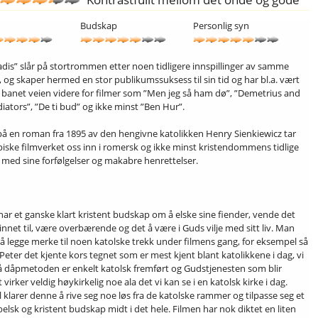
Budskap
Personlig syn
dis” slår på stortrommen etter noen tidligere innspillinger av samme
, og skaper hermed en stor publikumssuksess til sin tid og har bl.a. vært
banet veien videre for filmer som ”Men jeg så ham dø”, ”Demetrius and
iators”, ”De ti bud” og ikke minst ”Ben Hur”.
på en roman fra 1895 av den hengivne katolikken Henry Sienkiewicz tar
piske filmverket oss inn i romersk og ikke minst kristendommens tidlige
e med sine forfølgelser og makabre henrettelser.
har et ganske klart kristent budskap om å elske sine fiender, vende det
innet til, være overbærende og det å være i Guds vilje med sitt liv. Man
å legge merke til noen katolske trekk under filmens gang, for eksempel så
Peter det kjente kors tegnet som er mest kjent blant katolikkene i dag, vi
å dåpmetoden er enkelt katolsk fremført og Gudstjenesten som blir
 virker veldig høykirkelig noe ala det vi kan se i en katolsk kirke i dag.
l klarer denne å rive seg noe løs fra de katolske rammer og tilpasse seg et
elsk og kristent budskap midt i det hele. Filmen har nok diktet en liten