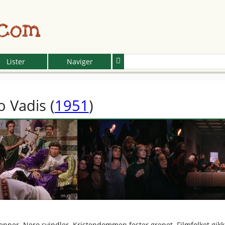
.com
Lister
Naviger
 Vadis
(
1951
)
nner. Nero svindler. Kristendommen fester grepet. Filmfolket gikk