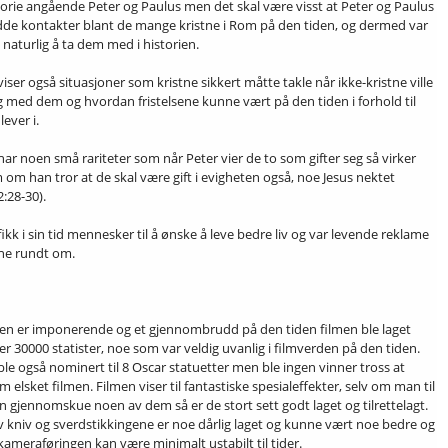
torie angående Peter og Paulus men det skal være visst at Peter og Paulus
de kontakter blant de mange kristne i Rom på den tiden, og dermed var
 naturlig å ta dem med i historien.
iser også situasjoner som kristne sikkert måtte takle når ikke-kristne ville
eg med dem og hvordan fristelsene kunne vært på den tiden i forhold til
lever i.
har noen små rariteter som når Peter vier de to som gifter seg så virker
 om han tror at de skal være gift i evigheten også, noe Jesus nektet
:28-30).
ikk i sin tid mennesker til å ønske å leve bedre liv og var levende reklame
ene rundt om.
ten er imponerende og et gjennombrudd på den tiden filmen ble laget
r 30000 statister, noe som var veldig uvanlig i filmverden på den tiden.
ble også nominert til 8 Oscar statuetter men ble ingen vinner tross at
 elsket filmen. Filmen viser til fantastiske spesialeffekter, selv om man til
an gjennomskue noen av dem så er de stort sett godt laget og tilrettelagt.
 kniv og sverdstikkingene er noe dårlig laget og kunne vært noe bedre og
kameraføringen kan være minimalt ustabilt til tider.