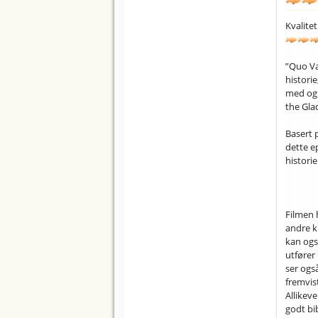
Kvalitet
”Quo Va
historie
med og 
the Glad
Basert 
dette e
histori
Filmen 
andre k
kan ogs
utfører 
ser ogs
fremvist
Allikeve
godt bib