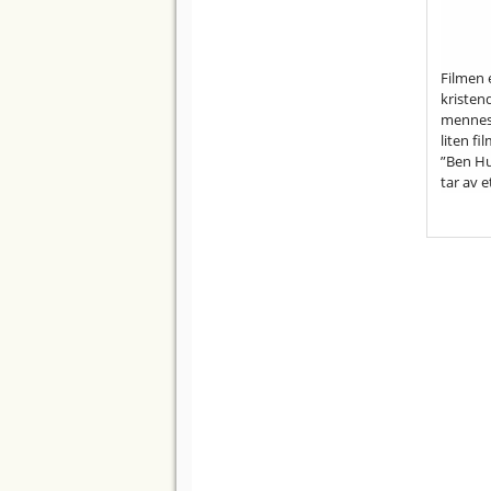
Filmen e
kristen
mennesk
liten f
”Ben Hur
tar av e