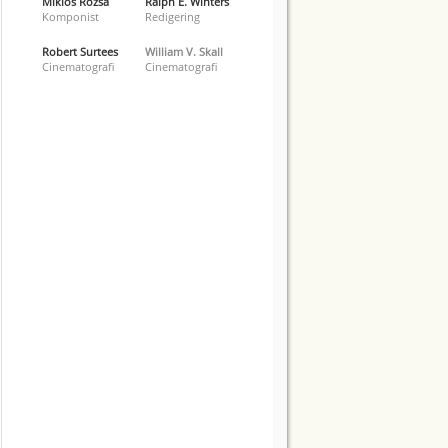
Miklós Rózsa
Ralph E. Winters
Komponist
Redigering
Robert Surtees
William V. Skall
Cinematografi
Cinematografi