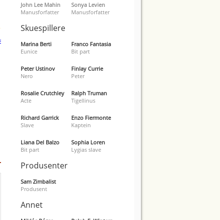
John Lee Mahin
Sonya Levien
Manusforfatter
Manusforfatter
Skuespillere
Marina Berti
Franco Fantasia
Eunice
Bit part
Peter Ustinov
Finlay Currie
Nero
Peter
Rosalie Crutchley
Ralph Truman
Acte
Tigellinus
Richard Garrick
Enzo Fiermonte
Slave
Kaptein
Liana Del Balzo
Sophia Loren
Bit part
Lygias slave
Produsenter
Sam Zimbalist
Produsent
Annet