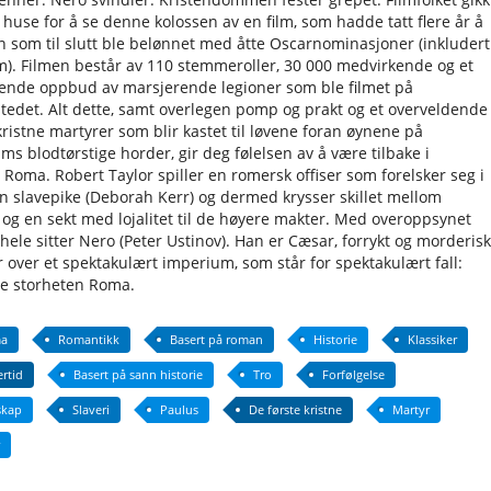
huse for å se denne kolossen av en film, som hadde tatt flere år å
n som til slutt ble belønnet med åtte Oscarnominasjoner (inkludert
lm). Filmen består av 110 stemmeroller, 30 000 medvirkende og et
nde oppbud av marsjerende legioner som ble filmet på
tedet. Alt dette, samt overlegen pomp og prakt og et overveldende
kristne martyrer som blir kastet til løvene foran øynene på
ms blodtørstige horder, gir deg følelsen av å være tilbake i
 Roma. Robert Taylor spiller en romersk offiser som forelsker seg i
en slavepike (Deborah Kerr) og dermed krysser skillet mellom
 og en sekt med lojalitet til de høyere makter. Med overoppsynet
hele sitter Nero (Peter Ustinov). Han er Cæsar, forrykt og morderisk
r over et spektakulært imperium, som står for spektakulært fall:
te storheten Roma.
a
Romantikk
Basert på roman
Historie
Klassiker
rtid
Basert på sann historie
Tro
Forfølgelse
kap
Slaveri
Paulus
De første kristne
Martyr