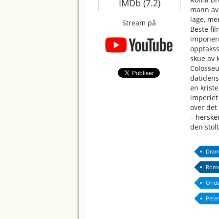
IMDb (7.2)
mann av 
lage, me
Stream på
Beste fi
imponere
opptakss
skue av 
Colosseu
datidens
en krist
imperiet
over det 
– herske
den stol
Dram
Rome
Onds
Peter