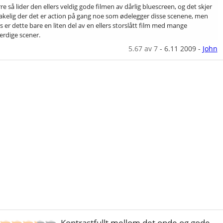
e så lider den ellers veldig gode filmen av dårlig bluescreen, og det skjer
kelig der det er action på gang noe som ødelegger disse scenene, men
s er dette bare en liten del av en ellers storslått film med mange
rdige scener.
5.67
av 7
-
6.11 2009
-
John
Kontrastfullt mellom det onde og gode