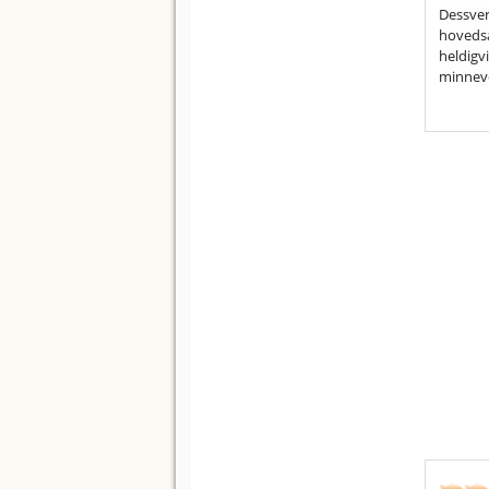
Dessverr
hovedsa
heldigvi
minneve