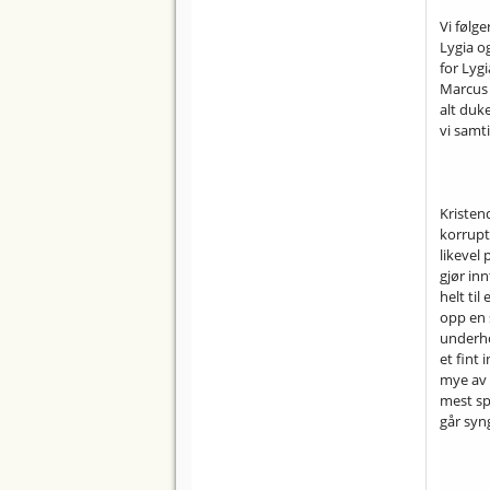
Vi følg
Lygia o
for Lygi
Marcus 
alt duk
vi samti
Kristen
korrupt
likevel
gjør in
helt til
opp en 
underho
et fint 
mye av r
mest sp
går syn