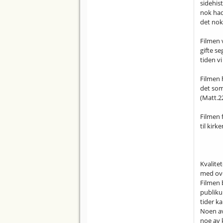
sidehis
nok had
det nok
Filmen v
gifte s
tiden vi 
Filmen 
det som
(Matt.22
Filmen f
til kirk
Kvalite
med ove
Filmen 
publikum
tider k
Noen av
noe av 