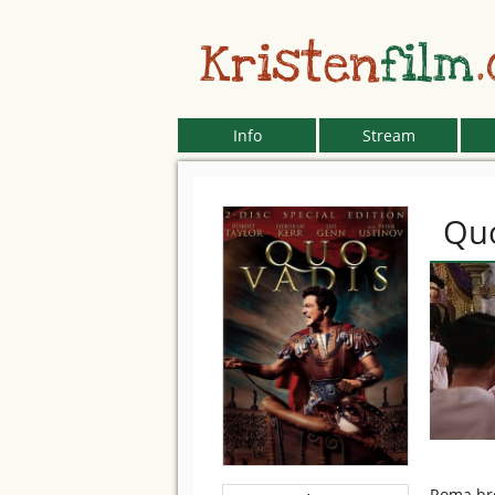
Kristen
film
Info
Stream
Quo
Roma bre