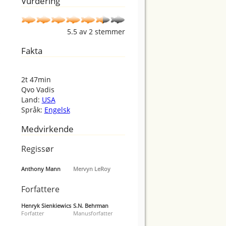
Vurdering
5.5
av
2
stemmer
Fakta
2t 47min
Qvo Vadis
Land:
USA
Språk:
Engelsk
Medvirkende
Regissør
Anthony Mann
Mervyn LeRoy
Forfattere
Henryk Sienkiewics
S.N. Behrman
Forfatter
Manusforfatter