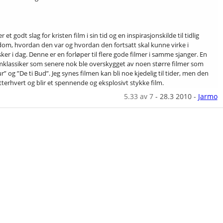
r et godt slag for kristen film i sin tid og en inspirasjonskilde til tidlig
dom, hvordan den var og hvordan den fortsatt skal kunne virke i
er i dag. Denne er en forløper til flere gode filmer i samme sjanger. En
ilmklassiker som senere nok ble overskygget av noen større filmer som
” og ”De ti Bud”. Jeg synes filmen kan bli noe kjedelig til tider, men den
tterhvert og blir et spennende og eksplosivt stykke film.
5.33
av 7
-
28.3 2010
-
Jarmo